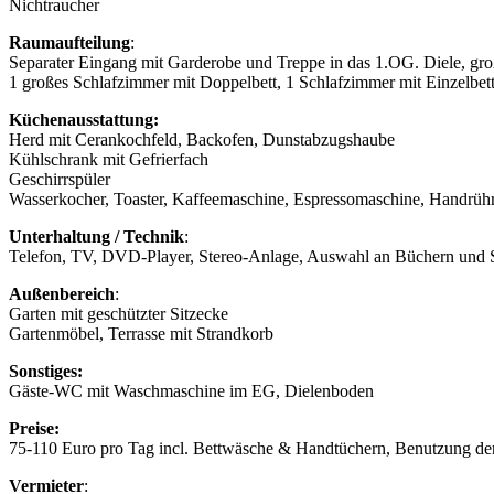
Nichtraucher
Raumaufteilung
:
Separater Eingang mit Garderobe und Treppe in das 1.OG. Diele, g
1 großes Schlafzimmer mit Doppelbett, 1 Schlafzimmer mit Einzelb
Küchenausstattung:
Herd mit Cerankochfeld, Backofen, Dunstabzugshaube
Kühlschrank mit Gefrierfach
Geschirrspüler
Wasserkocher, Toaster, Kaffeemaschine, Espressomaschine, Handrühre
Unterhaltung / Technik
:
Telefon, TV, DVD-Player, Stereo-Anlage, Auswahl an Büchern und S
Außenbereich
:
Garten mit geschützter Sitzecke
Gartenmöbel, Terrasse mit Strandkorb
Sonstiges:
Gäste-WC mit Waschmaschine im EG, Dielenboden
Preise:
75-110 Euro pro Tag incl. Bettwäsche & Handtüchern, Benutzung de
Vermieter
: