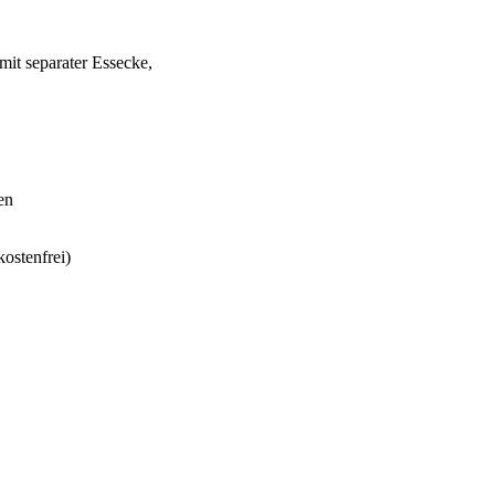
it separater Essecke,
en
ostenfrei)