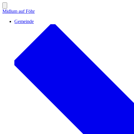
Zum
Inhalt
Suche
Midlum auf Föhr
ein-/ausblenden
springen
Gemeinde