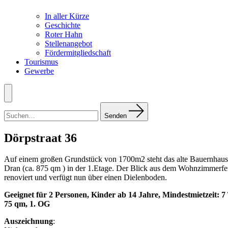
In aller Kürze
Geschichte
Roter Hahn
Stellenangebot
Fördermitgliedschaft
Tourismus
Gewerbe
Menü
Suchen
nach:
Senden
Dörpstraat 36
Auf einem großen Grundstück von 1700m2 steht das alte Bauernhaus v
Dran (ca. 875 qm ) in der 1.Etage. Der Blick aus dem Wohnzimmerfe
renoviert und verfügt nun über einen Dielenboden.
Geeignet für 2 Personen, Kinder ab 14 Jahre, Mindestmietzeit: 7
75 qm, 1. OG
Auszeichnung
: